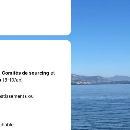
x
Comités de sourcing
et
s
(8-10/an)
estissements ou
chable