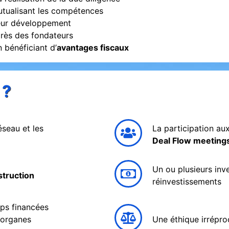
tualisant les compétences
leur développement
rès des fondateurs
n bénéficiant d’
avantages fiscaux
 ?
éseau et les
La participation au
Deal Flow meeting
Un ou plusieurs inv
struction
réinvestissements
ps financées
 organes
Une éthique irrépro